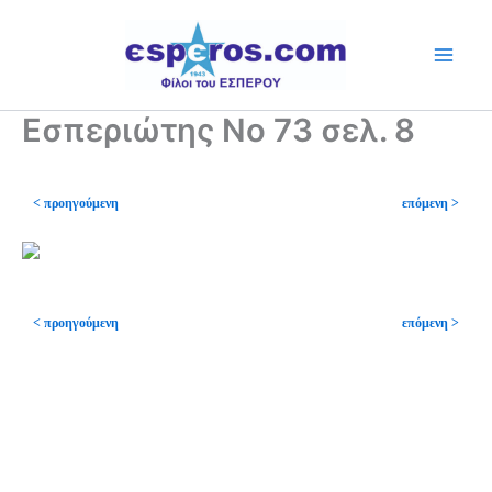
Skip
to
content
Εσπεριώτης Νο 73 σελ. 8
< προηγούμενη
επόμενη >
< προηγούμενη
επόμενη >