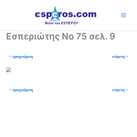
Skip
to
content
Εσπεριώτης Νο 75 σελ. 9
< προηγούμενη
επόμενη >
< προηγούμενη
επόμενη >