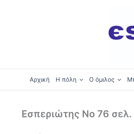
Skip
to
content
Αρχική
Η πόλη
Ο όμιλος
Μ
Εσπεριώτης Νο 76 σελ.