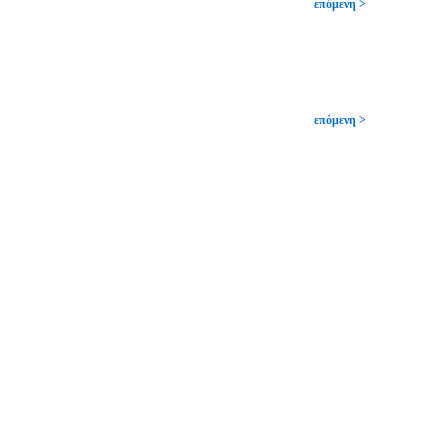
επόμενη >
επόμενη >