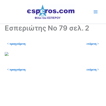
Skip
to
content
Εσπεριώτης Νο 79 σελ. 2
< προηγούμενη
επόμενη >
< προηγούμενη
επόμενη >