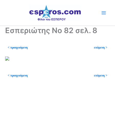
Skip
to
content
Εσπεριώτης Νο 82 σελ. 8
< προηγούμενη
επόμενη >
< προηγούμενη
επόμενη >