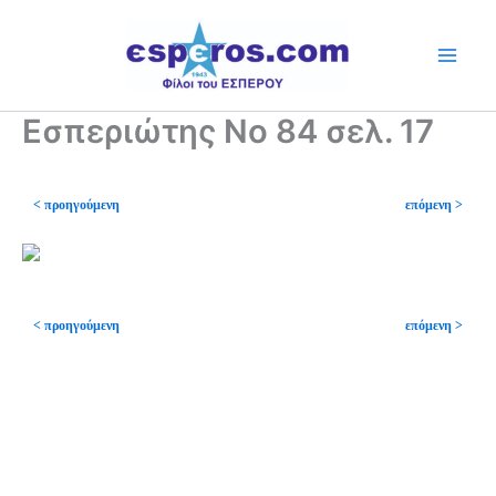
Skip
to
content
Εσπεριώτης Νο 84 σελ. 17
< προηγούμενη
επόμενη >
< προηγούμενη
επόμενη >