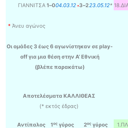
ΓΙΑΝΝΙΤΣΑ
1
–
0
04.03.12
3
–
2
23.05.12
*
18
.
ΔΙ
*
Άνευ αγώνος
Οι ομάδες 3 έως 6 αγωνίστηκαν σε play-
off για μια θέση στην Α’ Εθνική
(βλέπε παρακάτω)
Αποτελέσματα ΚΑΛΛΙΘΕΑΣ
(* εκτός έδρας)
ος
ος
Αντίπαλος
1
γύρος
2
γύρος
1
.
ΠΛ