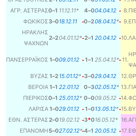
ΑΓΡ. ΑΣΤΕΡΑΣ
0
–
1
11.12.11*
4
–
0
04.04.12
8
.
ΠΙ
ΦΩΚΙΚΟΣ
3
–
0
18.12.11
0
–
2
08.04.12
*
9
.
Ε
ΗΡΑΚΛΗΣ
2
–
2
04.01.12*
2
–
1
20.04.12
10
.
ΛΑ
ΨΑΧΝΩΝ
ΗΡ
ΠΑΝΣΕΡΡΑΪΚΟΣ
1
–
0
09.01.12
1
–
1
25.04.12*
11
.
Ψ
ΒΥΖΑΣ
1
–
2
15.01.12
*
3
–
0
29.04.12
12
.
ΘΡ
ΒΕΡΟΙΑ
1
–
1
22.01.12
0
–
3
02.05.12
*
13
.
ΓΙ
ΠΙΕΡΙΚΟΣ
0
–
1
25.01.12
*
0
–
0
09.05.12
14
.
ΦΩ
ΛΑΡΙΣΑ
1
–
0
29.01.12
1
–
0
13.05.12
*
15
.
ΒΥ
ΕΘΝ. ΑΣΤΕΡΑΣ
2
–
0
19.02.12
3
*
0
16.05.12*
16
.
ΑΓ
ΕΠΑΝΟΜΗ
5
–
0
27.02.12
*
4
–
1
20.05.12
17
.
ΕΘ