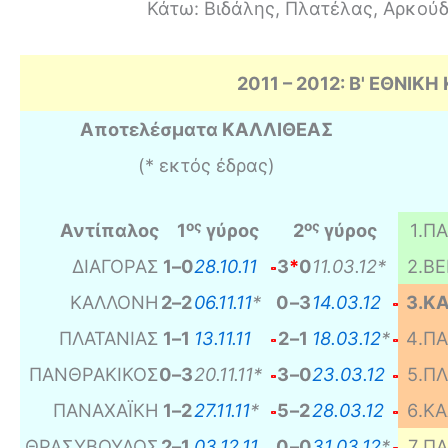
Κάτω: Βιδάλης, Πλατέλας, Αρκούδ
2011 – 2012: Β' ΕΘΝΙΚ
Αποτελέσματα ΚΑΛΛΙΘΕΑΣ
(* εκτός έδρας)
ος
ος
Αντίπαλος
1
γύρος
2
γύρος
1
.
ΠΑ
ΔΙΑΓΟΡΑΣ
1
–
0
28.10.11
3
*
0
11.03.12*
2
.
ΒΕ
ΚΑΛΛΟΝΗ
2
–
2
06.11.11
*
0
–
3
14.03.12
3
.
ΚΑ
ΠΛΑΤΑΝΙΑΣ
1
–
1
13.11.11
2
–
1
18.03.12
*
4
.
ΠΑ
ΠΑΝΘΡΑΚΙΚΟΣ
0
–
3
20.11.11*
3
–
0
23.03.12
5
.
ΠΛ
ΠΑΝΑΧΑΪΚΗ
1
–
2
27.11.11
*
5
–
2
28.03.12
6
.
Κ
ΘΡΑΣΥΒΟΥΛΟΣ
2
–
1
03.12.11
0
–
0
31.03.12
*
7
.
ΠΑ