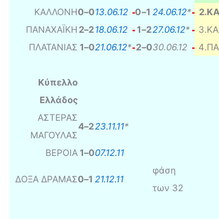
ΚΑΛΛΟΝΗ
0
–
0
13.06.12
0
–
1
24.06.12
*
2
.
ΚΑ
ΠΑΝΑΧΑΪΚΗ
2
–
2
18.06.12
1
–
2
27.06.12
*
3
.
Κ
ΠΛΑΤΑΝΙΑΣ
1
–
0
21.06.12
*
2
–
0
30.06.12
4
.
ΠΑ
Κύπελλο
Ελλάδος
ΑΣΤΕΡΑΣ
4
–
2
23.11.11
*
ΜΑΓΟΥΛΑΣ
ΒΕΡΟΙΑ
1
–
0
07.12.11
φάση
ΔΟΞΑ ΔΡΑΜΑΣ
0
–
1
21.12.11
των 32