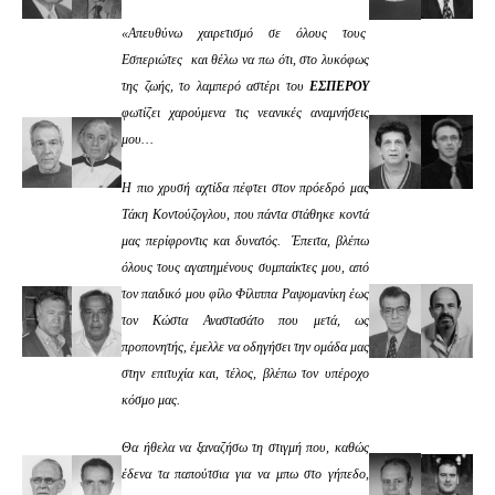
«Απευθύνω χαιρετισμό σε όλους τους
Εσπεριώτες και θέλω να πω ότι, στο λυκόφως
της ζωής, το λαμπερό αστέρι του
ΕΣΠΕΡΟΥ
φωτίζει χαρούμενα τις νεανικές αναμνήσεις
μου…
Η πιο χρυσή αχτίδα πέφτει στον πρόεδρό μας
Τάκη Κοντούζογλου, που πάντα στάθηκε κοντά
μας περίφροντις και δυνατός. Έπειτα, βλέπω
όλους τους αγαπημένους συμπαίκτες μου, από
τον παιδικό μου φίλο Φίλιππα Ραψομανίκη έως
τον Κώστα Αναστασάτο που μετά, ως
προπονητής, έμελλε να οδηγήσει την ομάδα μας
στην επιτυχία και, τέλος, βλέπω τον υπέροχο
κόσμο μας.
Θα ήθελα να ξαναζήσω τη στιγμή που, καθώς
έδενα τα παπούτσια για να μπω στο γήπεδο,