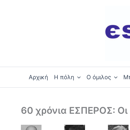
Skip
to
content
Αρχική
Η πόλη
Ο όμιλος
Μ
60 χρόνια ΕΣΠΕΡΟΣ: Ο