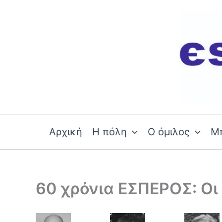
Skip
to
content
Αρχική
Η πόλη
Ο όμιλος
Μ
60 χρόνια ΕΣΠΕΡΟΣ: Ο