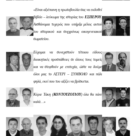
«Είναι αξιέπαινη η πρωτοβουλία σας να εκδοθεί
βιβλίο – λεύκωμα της ιστορίας του
ΕΣΠΕΡΟΥ
.
Αισθάνομαι τυχερός που υπήρξα μέλος αυτού
του ιστορικού και συγχρόνως οικογενειακού
σωματείου.
Εύχομαι να συνεχιστούν τέτοιου είδους
διοικητικές προσπάθειες σε όλους τους τομείς
και να στεφθούν με επιτυχία, ώστε να δούμε
όλοι μας το ΑΣΤΕΡΙ – ΣΥΜΒΟΛΟ και πάλι
ψηλά, εκεί που του αξίζει να βρίσκεται.
Κύριε Τάκη (
ΚΟΝΤΟΥΖΟΓΛΟΥ
) όλα θα πάνε
καλά…»