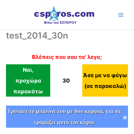
Skip
to
content
test_2014_30n
Βλέπεις που σου τα' λεγα;
Ναι,
Άσε με να φύγω
προχώρα
30
(σε παρακαλώ)
παρακάτω
Tρυπάει το μπαλόνι του με δυο καρφιά, για να
τρομάξει αυτό τον κύριο