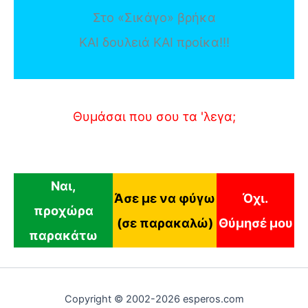
Στο «Σικάγο» βρήκα
ΚΑΙ δουλειά ΚΑΙ προίκα!!!
Θυμάσαι που σου τα 'λεγα;
Ναι,
Άσε με να φύγω
Όχι.
προχώρα
(σε παρακαλώ)
Θύμησέ μου
παρακάτω
Copyright © 2002-2026 esperos.com