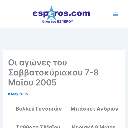
Skip
to
content
Οι αγώνες του
Σαββατοκύριακου 7-8
Μαϊου 2005
8 May 2005
Βόλλεϋ Γυναικών
Μπάσκετ Ανδρών
Σάββατο 7 Μαϊου
,
Κυριακή 8 Μαϊου
,