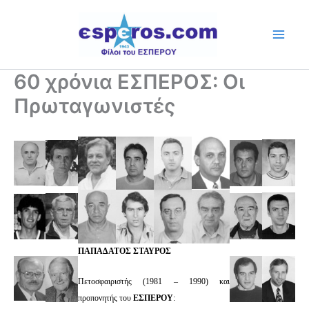
Skip
to
content
60 χρόνια ΕΣΠΕΡΟΣ: Οι
Πρωταγωνιστές
ΠΑΠΑΔΑΤΟΣ ΣΤΑΥΡΟΣ
Πετοσφαιριστής (1981 – 1990) και
προπονητής του
ΕΣΠΕΡΟΥ
: