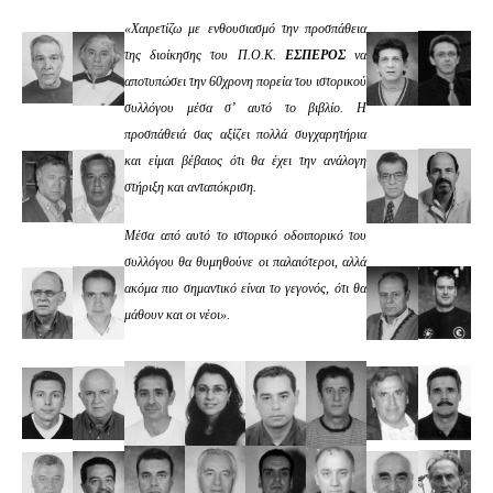
«Χαιρετίζω με ενθουσιασμό την προσπάθεια
της διοίκησης του Π.Ο.Κ.
ΕΣΠΕΡΟΣ
να
αποτυπώσει την 60χρονη πορεία του ιστορικού
συλλόγου μέσα σ’ αυτό το βιβλίο. Η
προσπάθειά σας αξίζει πολλά συγχαρητήρια
και είμαι βέβαιος ότι θα έχει την ανάλογη
στήριξη και ανταπόκριση.
Μέσα από αυτό το ιστορικό οδοιπορικό του
συλλόγου θα θυμηθούνε οι παλαιότεροι, αλλά
ακόμα πιο σημαντικό είναι το γεγονός, ότι θα
μάθουν και οι νέοι».