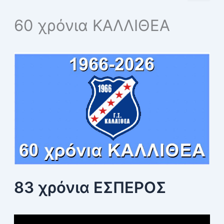
a
r
60 χρόνια ΚΑΛΛΙΘΕΑ
c
h
f
o
r
:
83 χρόνια ΕΣΠΕΡΟΣ