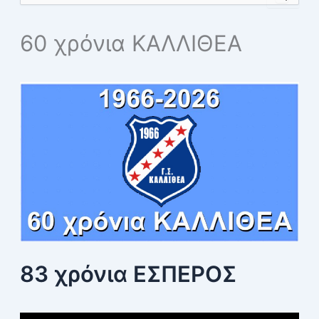
a
r
60 χρόνια ΚΑΛΛΙΘΕΑ
c
h
f
o
r
:
83 χρόνια ΕΣΠΕΡΟΣ