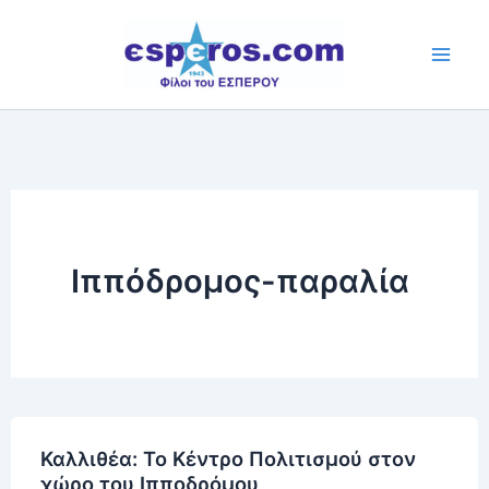
Skip
to
content
Ιππόδρομος-παραλία
Καλλιθέα: Το Κέντρο Πολιτισμού στον
χώρο του Ιπποδρόμου