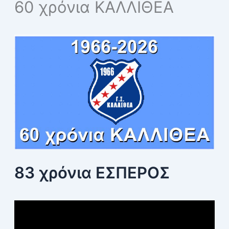
60 χρόνια ΚΑΛΛΙΘΕΑ
c
h
f
o
r
:
83 χρόνια ΕΣΠΕΡΟΣ