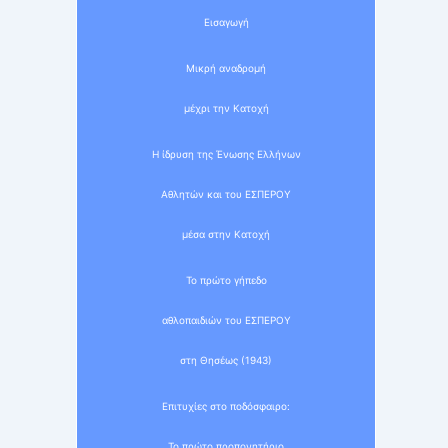
Εισαγωγή
Μικρή αναδρομή
μέχρι την Κατοχή
Η ίδρυση της Ένωσης Ελλήνων
Αθλητών και του ΕΣΠΕΡΟΥ
μέσα στην Κατοχή
Το πρώτο γήπεδο
αθλοπαιδιών του ΕΣΠΕΡΟΥ
στη Θησέως (1943)
Επιτυχίες στο ποδόσφαιρο:
Το πρώτο προπονητήριο