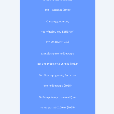
στις Τζιτζιφιές (1948)
Ο εκσυγχρονισμός
του γήπεδου του ΕΣΠΕΡΟΥ
στη Θησέως (1949)
Διακρίσεις στο ποδόσφαιρο
και υποσχέσεις για γήπεδο (1952)
Το τέλος της χρυσής δεκαετίας
στο ποδόσφαιρο (1955)
Οι Εσπεριώτες κατασκευάζουν
το «Δημοτικό Στάδιο» (1955)