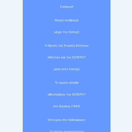
Εισαγωγή
Μικρή αναδρομή
μέχρι την Κατοχή
Η ίδρυση της Ένωσης Ελλήνων
Αθλητών και του ΕΣΠΕΡΟΥ
μέσα στην Κατοχή
Το πρώτο γήπεδο
αθλοπαιδιών του ΕΣΠΕΡΟΥ
στη Θησέως (1943)
Επιτυχίες στο ποδόσφαιρο:
Το πρώτο προπονητήριο