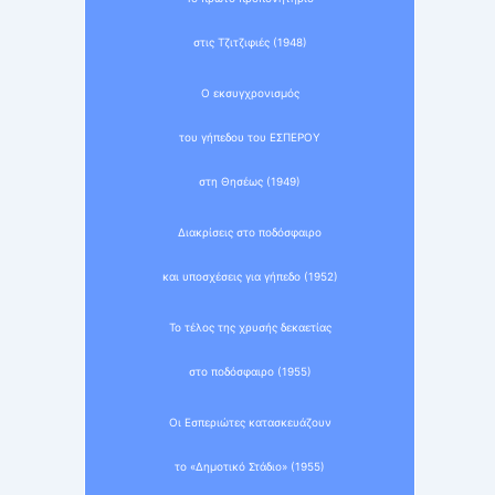
στις Τζιτζιφιές (1948)
Ο εκσυγχρονισμός
του γήπεδου του ΕΣΠΕΡΟΥ
στη Θησέως (1949)
Διακρίσεις στο ποδόσφαιρο
και υποσχέσεις για γήπεδο (1952)
Το τέλος της χρυσής δεκαετίας
στο ποδόσφαιρο (1955)
Οι Εσπεριώτες κατασκευάζουν
το «Δημοτικό Στάδιο» (1955)