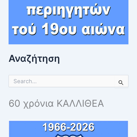
Αναζήτηση
S
e
a
r
60 χρόνια ΚΑΛΛΙΘΕΑ
c
h
f
o
r
: