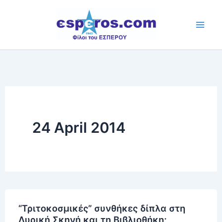
Skip
to
content
24 April 2014
“Τριτοκοσμικές” συνθήκες δίπλα στη
Λυρική Σκηνή και τη Βιβλιοθήκη;