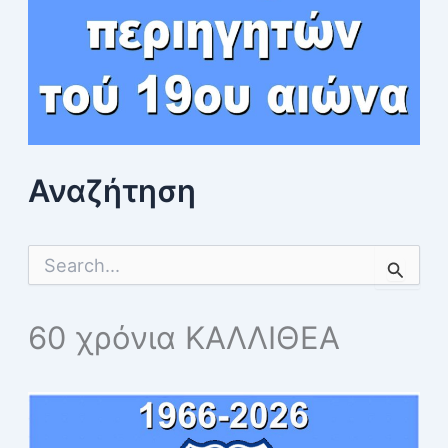
Αναζήτηση
S
e
a
r
60 χρόνια ΚΑΛΛΙΘΕΑ
c
h
f
o
r
: