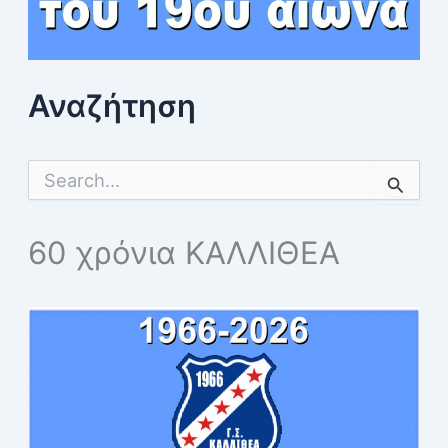
Αναζήτηση
S
e
a
r
60 χρόνια ΚΑΛΛΙΘΕΑ
c
h
f
o
r
: