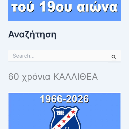
Αναζήτηση
S
e
a
r
60 χρόνια ΚΑΛΛΙΘΕΑ
c
h
f
o
r
: