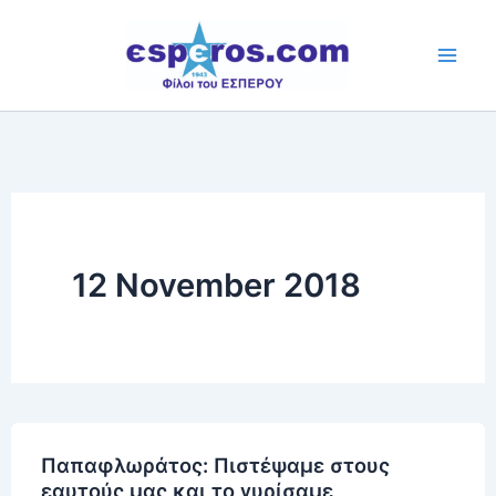
Skip
to
content
12 November 2018
Παπαφλωράτος: Πιστέψαμε στους
εαυτούς μας και το γυρίσαμε