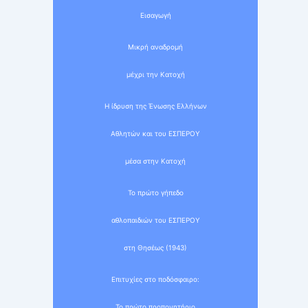
Εισαγωγή
Μικρή αναδρομή
μέχρι την Κατοχή
Η ίδρυση της Ένωσης Ελλήνων
Αθλητών και του ΕΣΠΕΡΟΥ
μέσα στην Κατοχή
Το πρώτο γήπεδο
αθλοπαιδιών του ΕΣΠΕΡΟΥ
στη Θησέως (1943)
Επιτυχίες στο ποδόσφαιρο:
Το πρώτο προπονητήριο