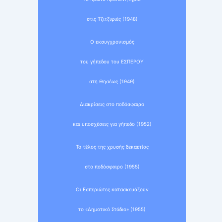
στις Τζιτζιφιές (1948)
Ο εκσυγχρονισμός
του γήπεδου του ΕΣΠΕΡΟΥ
στη Θησέως (1949)
Διακρίσεις στο ποδόσφαιρο
και υποσχέσεις για γήπεδο (1952)
Το τέλος της χρυσής δεκαετίας
στο ποδόσφαιρο (1955)
Οι Εσπεριώτες κατασκευάζουν
το «Δημοτικό Στάδιο» (1955)