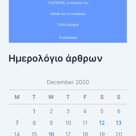
Ο ΕΣΠΕΡΟΣ, το Κλειστό του
Γήπεδο και τα «κοράκια»
(2002-σήμερα)
Συμπέρασμα
Ημερολόγιο άρθρων
December 2020
M
T
W
T
F
S
S
1
2
3
4
5
6
7
8
9
10
11
12
13
14
15
16
17
18
19
20