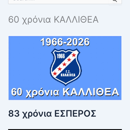
e
a
r
60 χρόνια ΚΑΛΛΙΘΕΑ
c
h
f
o
r
:
83 χρόνια ΕΣΠΕΡΟΣ