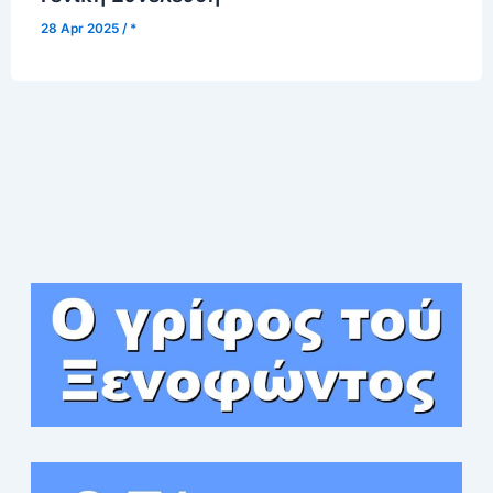
28 Apr 2025
/
*