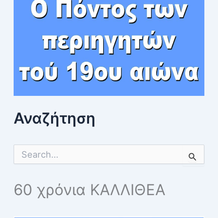
Αναζήτηση
S
e
a
r
60 χρόνια ΚΑΛΛΙΘΕΑ
c
h
f
o