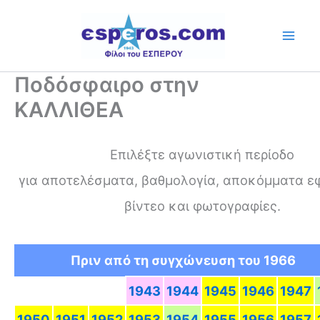
Skip
to
content
Ποδόσφαιρο στην
ΚΑΛΛΙΘΕΑ
Επιλέξτε αγωνιστική περίοδο
για αποτελέσματα, βαθμολογία, αποκόμματα ε
βίντεο και φωτογραφίες.
Πριν από τη συγχώνευση του 1966
1943
1944
1945
1946
1947
1950
1951
1952
1953
1954
1955
1956
1957